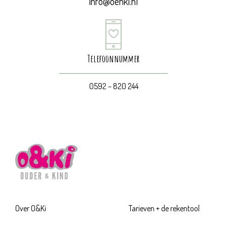
info@oenki.nl
Telefoonnummer
0592 – 820 244
Over O&Ki
Tarieven + de rekentool